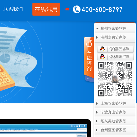
联系我们
移动应用
CRM OA
其他产品
杭州管家婆软件
湖州嘉兴管家婆
婆物联通手机
管家婆协同CRM
管家婆开票通
QQ嘉兴咨询
通WMS
腾讯企业微信
美迪设备数采
QQ湖州咨询
开单PDA
阿里钉钉
管家婆二次开发
通果易
管家婆天通眼
管家婆支付通
数据通
任我行指掌天下
管家婆云平台
婆掌上工厂
美迪MES系统
上海管家婆软件
宁波舟山管家婆
管家婆服务通
绍兴美迪管家婆
台州蓝图管家婆