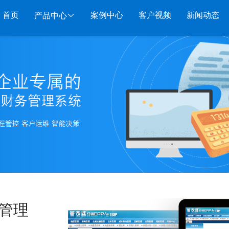
首页
案例中心
客户视频
新闻动态
产品中心
服装系列
行业系列
电子商务
管家婆服装DRP
千方百剂医药药械
管家婆全渠道
管家
管家婆服装net
管家婆汽配汽修
SAAS
管家婆云ERP
物联
管家婆服装SII
管家婆母婴用品
SAAS
管家婆订货易
手持
管家婆服装普及版
管家婆皮革布匹
管家婆易会员
物联
管家婆ishop SAAS
管家婆五金建材
有赞商城O2O
美迪
SAAS
物联通客户通
管家
管理