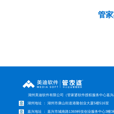
管家
湖州美迪软件有限公司（管家婆软件授权服务中心嘉兴
湖州地址 ： 湖州市康山街道港隆创业大厦5楼516室
嘉兴地址 ： 嘉兴市城南路1369科技创业服务中心3幢3楼