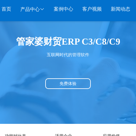
首页
案例中心
客户视频
新闻动态
产品中心
服装系列
行业系列
电子商务
管家婆财贸ERP C3/C8/C9
管家婆服装DRP
千方百剂医药药械
管家婆全渠道
管家
互联网时代的管理软件
管家婆服装net
管家婆汽配汽修
SAAS
管家婆云ERP
物联
管家婆服装SII
管家婆母婴用品
SAAS
管家婆订货易
手持
管家婆服装普及版
管家婆皮革布匹
管家婆易会员
物联
免费体验
管家婆ishop SAAS
管家婆五金建材
有赞商城O2O
美迪
SAAS
物联通客户通
管家