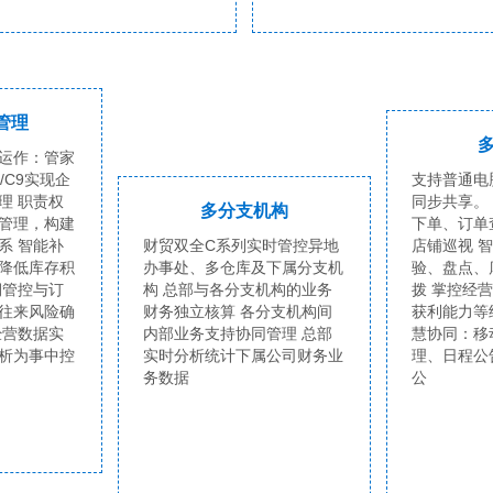
管理
运作：管家
8/C9实现企
支持普通电
理 职责权
同步共享。
多分支机构
管理，构建
下单、订单
系 智能补
财贸双全C系列实时管控异地
店铺巡视 
降低库存积
办事处、多仓库及下属分支机
验、盘点、
期管控与订
构 总部与各分支机构的业务
拨 掌控经
往来风险确
财务独立核算 各分支机构间
获利能力等
经营数据实
内部业务支持协同管理 总部
慧协同：移
析为事中控
实时分析统计下属公司财务业
理、日程公
务数据
公