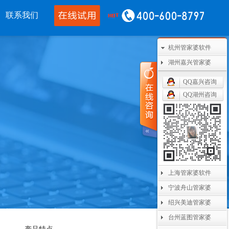
联系我们
杭州管家婆软件
移动应用
CRM OA
其他产品
湖州嘉兴管家婆
婆物联通手机
管家婆协同CRM
管家婆开票通
QQ嘉兴咨询
QQ湖州咨询
通WMS
腾讯企业微信
美迪设备数采
开单PDA
阿里钉钉
管家婆二次开发
通果易
管家婆天通眼
管家婆支付通
数据通
任我行指掌天下
管家婆云平台
上海管家婆软件
婆掌上工厂
美迪MES系统
宁波舟山管家婆
管家婆服务通
绍兴美迪管家婆
台州蓝图管家婆