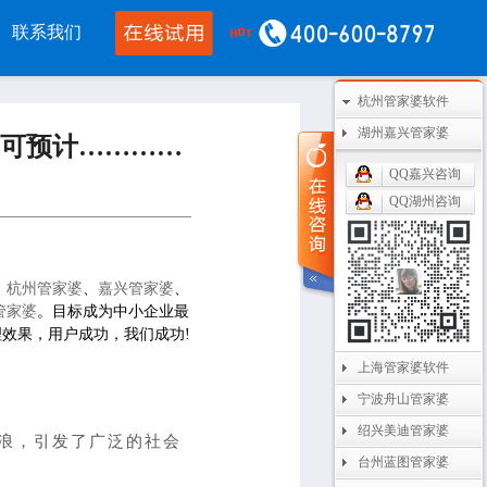
联系我们
杭州管家婆软件
移动应用
CRM OA
其他产品
湖州嘉兴管家婆
可预计…………
婆物联通手机
管家婆协同CRM
管家婆开票通
QQ嘉兴咨询
QQ湖州咨询
通WMS
腾讯企业微信
美迪设备数采
开单PDA
阿里钉钉
管家婆二次开发
：
杭州管家婆
、
嘉兴管家婆
、
通果易
管家婆天通眼
管家婆支付通
管家婆
。
目标成为中小企业最
理效果，用户成功，我们成功!
数据通
任我行指掌天下
管家婆云平台
上海管家婆软件
婆掌上工厂
美迪MES系统
宁波舟山管家婆
管家婆服务通
绍兴美迪管家婆
浪，
引发了广泛的社会
台州蓝图管家婆