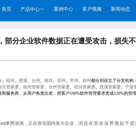
首页
案例中心
客户视频
新闻动态
产品中心
服装系列
行业系列
电子商务
，部分企业软件数据正在遭受攻击，损失不
管家婆服装DRP
千方百剂医药药械
管家婆全渠道
管家
管家婆服装net
管家婆汽配汽修
SAAS
管家婆云ERP
物联
管家婆服装SII
管家婆母婴用品
SAAS
管家婆订货易
手持
兴
、
绍兴
、
慈溪
、
台州
、
南京
、
苏州
、
常州
、
徐州
都分别设立了分支机构
管家婆服装普及版
管家婆皮革布匹
管家婆易会员
物联
南京管家婆
、
徐州管家婆
、
台州管家婆
、
绍兴管家婆
、
慈溪管家婆
、
宁波
和服务商，从用户角度出发，把客户100%软件管理要求变成120%的管
管家婆ishop SAAS
管家婆五金建材
有赞商城O2O
美迪
SAAS
物联通客户通
管家
cked来势汹汹，正在攻击国内各大企业，
消息在安全业界激起千层