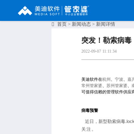
首页
>
新闻动态
> 新闻详情
辉煌系列
财工贸系列
分销系列
突发！勒索病毒
管家婆辉煌ERP
管家婆工贸PRO
管家婆分销ERP A8
2022-09-07 11:11:34
管家婆辉煌II
管家婆工贸M系列
管家婆分销ERP S3
管家婆云辉煌
管家婆工贸ERP
管家婆分销ERP V3
美迪软件在
杭州
、
宁波
、
嘉
管家婆普及版
管家婆财贸C系列
管家婆分销ERP V1
常州管家婆
、
苏州管家婆
、
可值得信赖的管理软件供应商
管家婆普普版
管家婆财贸双全
管家婆D9 SAAS
管家婆熊掌柜
管家婆财务版
病毒预警
近日，新型勒索病毒.lo
关注。