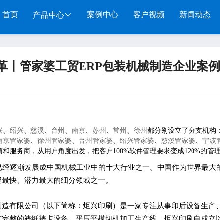
首页
案例中心
客户视频
新闻动态
产品中心
服装系列
行业系列
电子商务
革丨管家婆工贸ERP包装机械制造企业案例
管家婆服装DRP
千方百剂医药药械
管家婆全渠道
管家
管家婆服装net
管家婆汽配汽修
SAAS
管家婆云ERP
物联
管家婆服装SII
管家婆母婴用品
SAAS
管家婆订货易
手持
兴
、
绍兴
、
慈溪
、
台州
、
南京
、
苏州
、
常州
、
徐州
都分别设立了分支机构
管家婆服装普及版
管家婆皮革布匹
管家婆易会员
物联
南京管家婆
、
徐州管家婆
、
台州管家婆
、
绍兴管家婆
、
慈溪管家婆
、
宁波
和服务商，从用户角度出发，把客户100%软件管理要求变成120%的管
管家婆ishop SAAS
管家婆五金建材
有赞商城O2O
美迪
械已经逐渐发展成中国机械工业中的十大行业之一。中国作为世界最大
SAAS
物联通客户通
管家
展最快、潜力最大的细分领域之一。
制造有限公司（以下简称：炬兴印刷）是一家专注从事印后设备生产
有完整的裱纸裱卡设备，平压平模切机加工生产线。炬兴印刷自成立