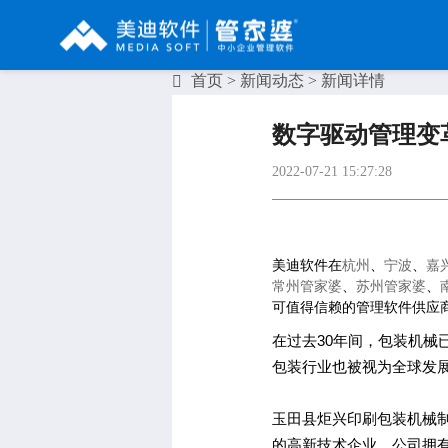
首页
>
新闻动态
> 新闻详情
辉煌系列
财工贸系列
分销系列
数字驱动管理变
管家婆辉煌ERP
管家婆工贸PRO
管家婆分销ERP A8
2022-07-21 15:27:28
管家婆辉煌II
管家婆工贸M系列
管家婆分销ERP S3
管家婆云辉煌
管家婆工贸ERP
管家婆分销ERP V3
美迪软件在
杭州
、
宁波
、
嘉
管家婆普及版
管家婆财贸C系列
管家婆分销ERP V1
常州管家婆
、
苏州管家婆
、
可值得信赖的管理软件供应商
管家婆普普版
管家婆财贸双全
管家婆D9 SAAS
在过去30年间，包装机
管家婆熊掌柜
管家婆财务版
包装行业也被视为全球发
玉田县炬兴印刷包装机械
的高新技术企业。公司拥