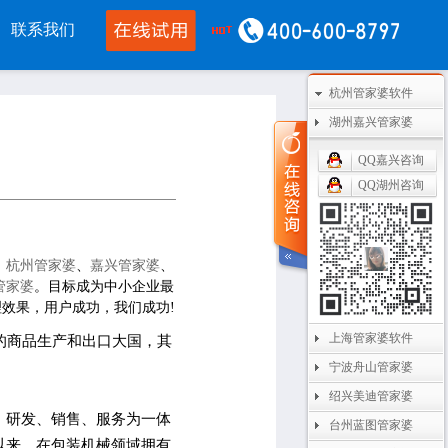
联系我们
杭州管家婆软件
移动应用
CRM OA
其他产品
湖州嘉兴管家婆
婆物联通手机
管家婆协同CRM
管家婆开票通
QQ嘉兴咨询
QQ湖州咨询
通WMS
腾讯企业微信
美迪设备数采
开单PDA
阿里钉钉
管家婆二次开发
：
杭州管家婆
、
嘉兴管家婆
、
通果易
管家婆天通眼
管家婆支付通
管家婆
。
目标成为中小企业最
理效果，用户成功，我们成功!
数据通
任我行指掌天下
管家婆云平台
上海管家婆软件
的商品生产和出口大国，其
婆掌上工厂
美迪MES系统
宁波舟山管家婆
管家婆服务通
绍兴美迪管家婆
、研发、销售、服务为一体
台州蓝图管家婆
以来，在包装机械领域拥有